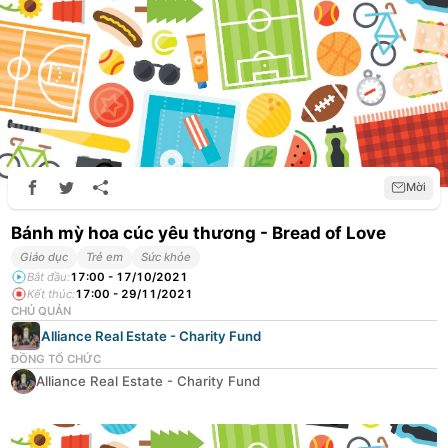
Mời
Bánh mỳ hoa cúc yêu thương - Bread of Love
Giáo dục
Trẻ em
Sức khỏe
Bắt đầu
:
17:00 - 17/10/2021
Kết thúc
:
17:00 - 29/11/2021
CHỦ QUẢN
Alliance Real Estate - Charity Fund
ĐỒNG TỔ CHỨC
Alliance Real Estate - Charity Fund