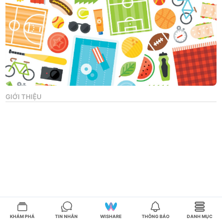
GIỚI THIỆU
KHÁM PHÁ
TIN NHẮN
WISHARE
THÔNG BÁO
DANH MỤC