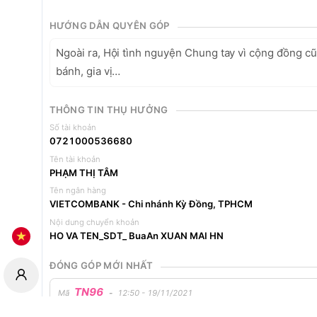
HƯỚNG DẪN QUYÊN GÓP
Ngoài ra, Hội tình nguyện Chung tay vì cộng đồng c
bánh, gia vị…   
THÔNG TIN THỤ HƯỞNG
Số tài khoản
0721000536680
Tên tài khoản
PHẠM THỊ TÂM
Tên ngân hàng
VIETCOMBANK - Chi nhánh Kỳ Đồng, TPHCM
Nội dung chuyển khoản
HO VA TEN_SDT_ BuaAn XUAN MAI HN
ĐÓNG GÓP MỚI NHẤT
TN96
Mã
-
12:50 - 19/11/2021
GIA ĐÌNH CHỊ TUYẾT THANH
đã đóng góp