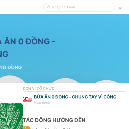
 ĂN 0 ĐỒNG -
NG
ỘNG ĐỒNG
ĐƠN VỊ TỔ CHỨC
BỮA ĂN 0 ĐỒNG - CHUNG TAY VÌ CỘNG
Hoạt động
ĐỒNG
TÁC ĐỘNG HƯỚNG ĐẾN