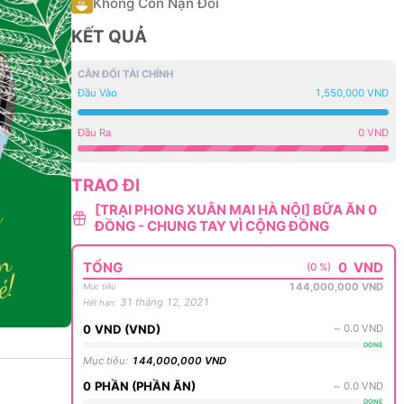
Không Còn Nạn Đói
KẾT QUẢ
CÂN ĐỐI TÀI CHÍNH
Đầu Vào
1,550,000 VND
Đầu Ra
0 VND
TRAO ĐI
[TRẠI PHONG XUÂN MAI HÀ NỘI] BỮA ĂN 0
ĐỒNG - CHUNG TAY VÌ CỘNG ĐỒNG
TỔNG
0
VND
(0 %)
144,000,000
VND
Mục tiêu
31 tháng 12, 2021
Hết hạn
:
0
VND
(
VND
)
~
0.0
VND
DONE
Mục tiêu
:
144,000,000
VND
0
PHẦN
(
PHẦN ĂN
)
~
0.0
VND
DONE