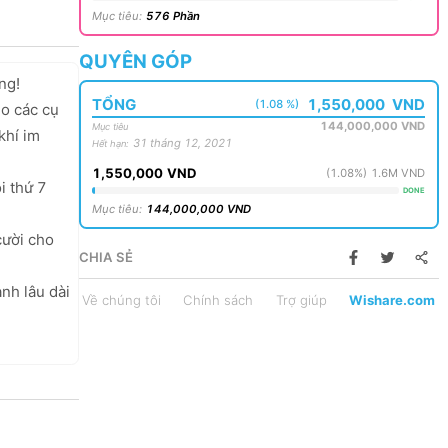
Mục tiêu
:
576
Phần
QUYÊN GÓP
g! 

TỔNG
1,550,000
VND
(1.08 %)
o các cụ 
144,000,000
VND
Mục tiêu
hí im 
31 tháng 12, 2021
Hết hạn
:
1,550,000
VND
(
1.08
%)
1.6M
VND
 thứ 7 
DONE
Mục tiêu
:
144,000,000
VND
ười cho 
CHIA SẺ
h lâu dài 
Về chúng tôi
Chính sách
Trợ giúp
Wishare.com