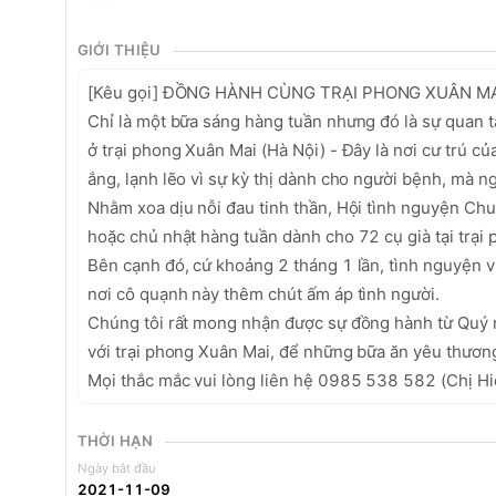
GIỚI THIỆU
[Kêu gọi] ĐỒNG HÀNH CÙNG TRẠI PHONG XUÂN MAI –
Chỉ là một bữa sáng hàng tuần nhưng đó là sự quan 
ở trại phong Xuân Mai (Hà Nội) - Đây là nơi cư trú c
ắng, lạnh lẽo vì sự kỳ thị dành cho người bệnh, mà ng
Nhằm xoa dịu nỗi đau tinh thần, Hội tình nguyện Chu
hoặc chủ nhật hàng tuần dành cho 72 cụ già tại trại 
Bên cạnh đó, cứ khoảng 2 tháng 1 lần, tình nguyện vi
nơi cô quạnh này thêm chút ấm áp tình người. 

Chúng tôi rất mong nhận được sự đồng hành từ Quý 
với trại phong Xuân Mai, để những bữa ăn yêu thương l
Mọi thắc mắc vui lòng liên hệ 0985 538 582 (Chị Hi
THỜI HẠN
Ngày bắt đầu
2021-11-09