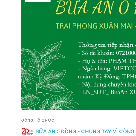
ĐỒNG TỔ CHỨC
BỮA ĂN 0 ĐỒNG - CHUNG TAY VÌ CỘNG