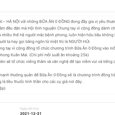
 HÀ NỘI với những BỮA ĂN 0 ĐỒNG đong đầy gia vị yêu thươn
tâm đều đặn mà Hội tình nguyện Chung tay vì cộng đồng dành ch
ủa nhiều thế hệ người mắc bệnh phong, luôn hiện hữu bầu không k
ười ta hay gọi bằng ngôn từ miệt thị là NGƯỜI HỦI. 

ng tay vì cộng đồng tổ chức chương trình Bữa Ăn 0 Đồng vào mỗi
phong Xuân Mai. (Chi phí mỗi suất ăn khoảng 25k) 

ên sẽ tổ chức viếng thăm và văn nghệ để tạo niềm vui và tiếng c
mạnh thường quân để Bữa Ăn 0 Đồng sẽ là chương trình đồng hàn
à liều thuốc tinh thần cho các cụ già nơi đây. 

ệp) 
Ngày kết thúc
2021-12-31