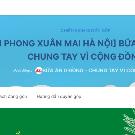
CHIẾN DỊCH QUYÊN GÓP
I PHONG XUÂN MAI HÀ NỘI] BỮA
CHUNG TAY VÌ CỘNG ĐỒ
BỮA ĂN 0 ĐỒNG - CHUNG TAY VÌ C
Hoạt động
:
ách đóng góp
Hướng dẫn quyên góp