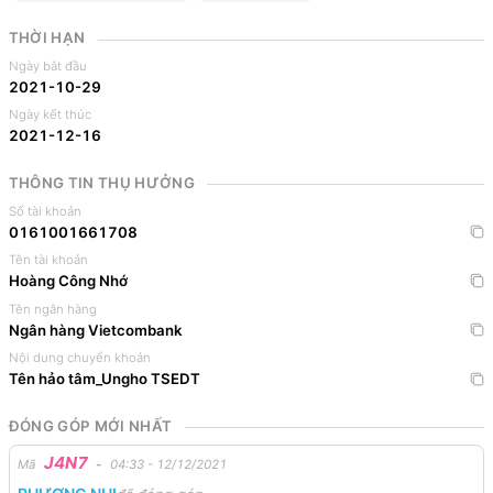
THỜI HẠN
Ngày bắt đầu
2021-10-29
Ngày kết thúc
2021-12-16
THÔNG TIN THỤ HƯỞNG
Số tài khoản
0161001661708
Tên tài khoản
Hoàng Công Nhớ
Tên ngân hàng
Ngân hàng Vietcombank
Nội dung chuyển khoản
Tên hảo tâm_Ungho TSEDT
ĐÓNG GÓP MỚI NHẤT
J4N7
Mã
-
04:33 - 12/12/2021