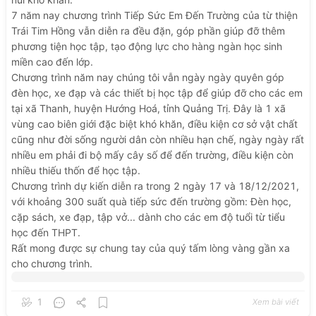
7
năm
nay
chương
trình
Tiếp
Sức
Em
Đến
Trường
của
từ
thiện
Trái
Tim
Hồng
vẫn
diễn
ra
đều
đặn,
góp
phần
giúp
đỡ
thêm
phương
tiện
học
tập,
tạo
động
lực
cho
hàng
ngàn
học
sinh
miền
cao
đến
lớp.
Chương
trình
năm
nay
chúng
tôi
vẫn
ngày
ngày
quyên
góp
đèn
học,
xe
đạp
và
các
thiết
bị
học
tập
để
giúp
đỡ
cho
các
em
tại
xã
Thanh,
huyện
Hướng
Hoá,
tỉnh
Quảng
Trị.
Đây
là
1
xã
vùng
cao
biên
giới
đặc
biệt
khó
khăn,
điều
kiện
cơ
sở
vật
chất
cũng
như
đời
sống
người
dân
còn
nhiều
hạn
chế,
ngày
ngày
rất
nhiều
em
phải
đi
bộ
mấy
cây
số
để
đến
trường,
điều
kiện
còn
nhiều
thiếu
thốn
để
học
tập.
Chương
trình
dự
kiến
diễn
ra
trong
2
ngày
17
và
18/12/2021,
với
khoảng
300
suất
quà
tiếp
sức
đến
trường
gồm:
Đèn
học,
cặp
sách,
xe
đạp,
tập
vở...
dành
cho
các
em
độ
tuổi
từ
tiểu
học
đến
THPT.
Rất
mong
được
sự
chung
tay
của
quý
tấm
lòng
vàng
gần
xa
cho
chương
trình.
1
Xem bài viết