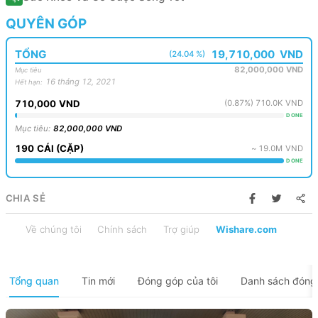
QUYÊN GÓP
TỔNG
19,710,000
VND
(24.04 %)
82,000,000
VND
Mục tiêu
16 tháng 12, 2021
Hết hạn
:
710,000
VND
(
0.87
%)
710.0K
VND
DONE
Mục tiêu
:
82,000,000
VND
190
CÁI
(
CẶP
)
~
19.0M
VND
DONE
CHIA SẺ
Về chúng tôi
Chính sách
Trợ giúp
Wishare.com
Tổng quan
Tin mới
Đóng góp của tôi
Danh sách đóng