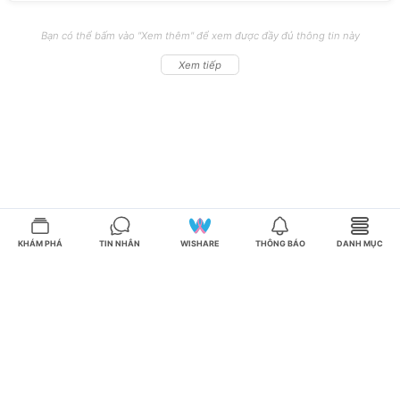
Bạn có thể bấm vào "Xem thêm" để xem được đầy đủ thông tin này
Xem tiếp
KHÁM PHÁ
TIN NHẮN
WISHARE
THÔNG BÁO
DANH MỤC