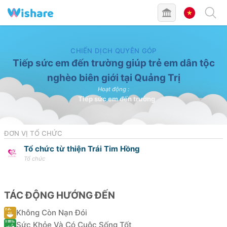
ĐÃ HOÀN TẤT
CHIẾN DỊCH QUYÊN GÓP
Tiếp sức em đến trường giúp trẻ em dân tộc
nghèo biên giới tại Quảng Trị
Hoạt động
:
Tiếp sức em đến trường
ĐƠN VỊ TỔ CHỨC
Tổ chức từ thiện Trái Tim Hồng
Tổ chức
TÁC ĐỘNG HƯỚNG ĐẾN
Không Còn Nạn Đói
Sức Khỏe Và Có Cuộc Sống Tốt