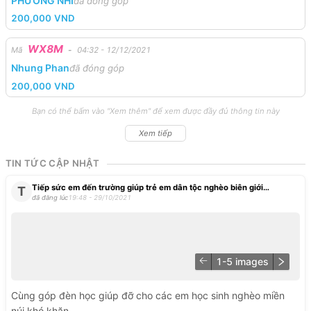
PHƯƠNG NHI
đã đóng góp
200,000
VND
WX8M
Mã
-
04:32 - 12/12/2021
Nhung Phan
đã đóng góp
200,000
VND
Bạn có thể bấm vào "Xem thêm" để xem được đầy đủ thông tin này
Xem tiếp
TIN TỨC CẬP NHẬT
Tiếp sức em đến trường giúp trẻ em dân tộc nghèo biên giới
T
đã đăng lúc
19:48 - 29/10/2021
tại Quảng Trị
1-
5
images
Cùng
góp
đèn
học
giúp
đỡ
cho
các
em
học
sinh
nghèo
miền
núi
khó
khăn.