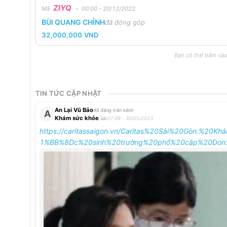
ZIYQ
Mã
-
00:00 - 20/12/2022
BÙI QUANG CHỈNH
đã đóng góp
32,000,000
VND
Bạn có thể bấm vào
TIN TỨC CẬP NHẬT
An Lại Vũ Bảo
đã đăng trên kênh
A
Khám sức khỏe
lúc
07:09 - 30/05/2023
https://caritassaigon.vn/Caritas%20Sài%20Gòn:
1%BB%8Dc%20sinh%20trường%20phổ%20cập%20Don