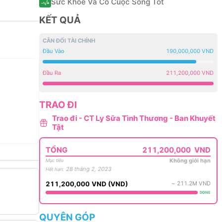
Sức Khỏe Và Có Cuộc Sống Tốt
KẾT QUẢ
CÂN ĐỐI TÀI CHÍNH
Đầu Vào
190,000,000 VND
Đầu Ra
211,200,000 VND
TRAO ĐI
Trao đi - CT Ly Sữa Tình Thương - Ban Khuyết
Tật
TỔNG
211,200,000
VND
Không giới hạn
Mục tiêu
28 tháng 2, 2023
Hết hạn
:
211,200,000
VND
(
VND
)
~
211.2M
VND
DONE
QUYÊN GÓP