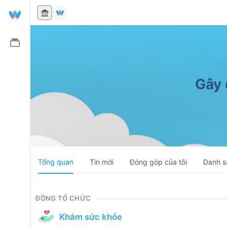
ĐÃ HOÀN TẤT
Gây 
Tổng quan
Tin mới
Đóng góp của tôi
Danh s
ĐỒNG TỔ CHỨC
Khám sức khỏe