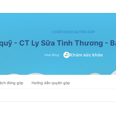
CHIẾN DỊCH QUYÊN GÓP
quỹ - CT Ly Sữa Tình Thương - B
Khám sức khỏe
Hoạt động
:
ách đóng góp
Hướng dẫn quyên góp