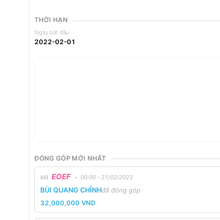
THỜI HẠN
Ngày bắt đầu
2022-02-01
ĐÓNG GÓP MỚI NHẤT
EOEF
Mã
-
00:00 - 21/02/2023
BÙI QUANG CHỈNH
đã đóng góp
32,000,000
VND