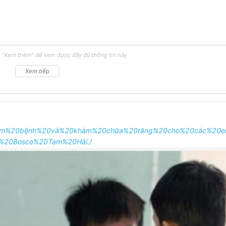
 "Xem thêm" để xem được đầy đủ thông tin này
Xem tiếp
%20Khám%20bệnh%20và%20khám%20chữa%20răng%20cho%20các%2
%20Bosco%20Tam%20Hải./