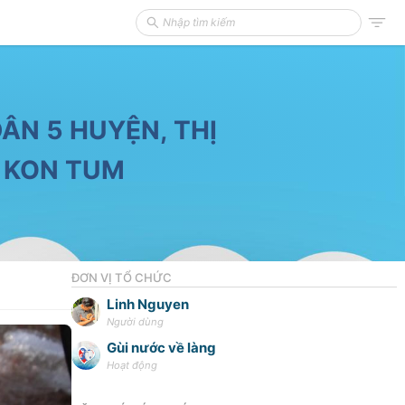
ÂN 5 HUYỆN, THỊ
H KON TUM
ĐƠN VỊ TỔ CHỨC
Linh Nguyen
Người dùng
Gùi nước về làng
Hoạt động