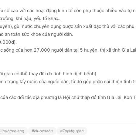
iểu số cao với các hoạt động kinh tế còn phụ thuộc nhiều vào tự n
ường, khí hậu, yếu tố khác...

yển), gùi nước chuyên dụng được sản xuất đặc thù với các phụ 
o an toàn sức khỏe của người dân. 

.000đ).  

ộc sống của hơn 27.000 người dân tại 5 huyện, thị xã tỉnh Gia Lai
i gian có thể thay đổi do tình hình dịch bệnh)

ình trạng lấy nước của người dân, từ đó góp phần cải thiện tình t
ủa các đối tác địa phương là Hội chữ thập đỏ tỉnh Gia Lai, Kon T
uinuocvelang
#Nuocsach
#TayNguyen