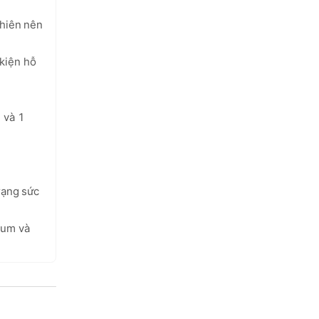
hiên nên 
kiện hỗ 
 và 1 
rạng sức 
um và 