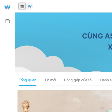
ĐÃ HOÀN TẤT
CÙNG AS
X
Tổng quan
Tin mới
Đóng góp của tôi
Danh s