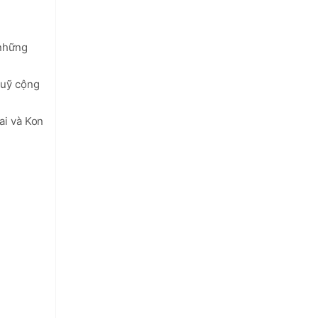
những 
uỹ cộng 
i và Kon 