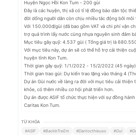
Huyện Ngọc Hồi Kon Tum - 200 gùi

Đây là các huyện, thị xã có tỉ lệ đồng bào dân tộc th
đời dống người dân còn chịu nhiều tác động bởi môi tr
Với 150.000đ/gùi (đã bao gồm VAT và chi phí vận chu
trợ quá trình lấy nước cùng nhựa nguyên sinh đảm bả
Mục tiêu gây quỹ: 4.537 gùi ( Tổng giá trị là 680.550
Với mục tiêu này, dự án sẽ có thể hỗ trợ cải thiện cu
huyện tỉnh Kon Tum.

Thời gian gây quỹ: 1/1/2022 - 15/2/2022 (45 ngày)

Thời gian trao gùi: Dự kiến trao tặng vào tháng 4 (Thờ
Dự án Gùi nước về làng ra đời với mục tiêu cải thiện t
khỏe, có thêm nhiều cơ hội phát triển hơn. 

Dự án được ASIF tổ chức thực hiện với sự đồng hành c
Caritas Kon Tum. 
TỪ KHÓA
#ASIF
#BaoVeTreEm
#Dantocthieuso
#Gui
#G