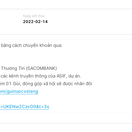
Ngày kết thúc
2022-02-14
 bằng cách chuyển khoản qua:  

n Thương Tín (SACOMBANK)

các kênh truyền thông của ASIF, dự án. 

êm 01 Gùi, đóng góp xã hội sẽ được nhân đôi

om/guinuocvelang
h?v=UKENw2CzvO0&t=3s