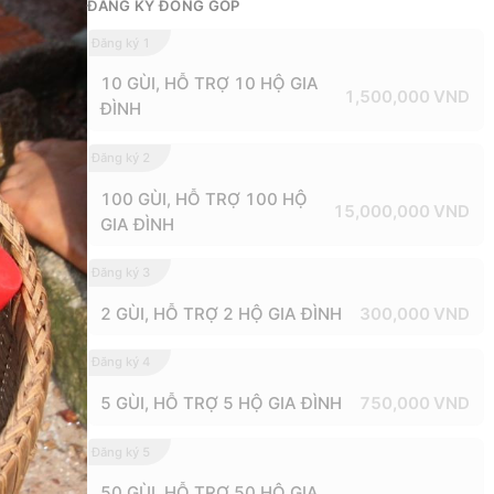
ĐĂNG KÝ ĐÓNG GÓP
Đăng ký 1
ĐÃ HOÀN TẤT
10 GÙI, HỖ TRỢ 10 HỘ GIA
1,500,000
VND
ĐÌNH
Đăng ký 2
ĐÃ HOÀN TẤT
100 GÙI, HỖ TRỢ 100 HỘ
15,000,000
VND
GIA ĐÌNH
Đăng ký 3
ĐÃ HOÀN TẤT
2 GÙI, HỖ TRỢ 2 HỘ GIA ĐÌNH
300,000
VND
Đăng ký 4
ĐÃ HOÀN TẤT
5 GÙI, HỖ TRỢ 5 HỘ GIA ĐÌNH
750,000
VND
Đăng ký 5
ĐÃ HOÀN TẤT
50 GÙI, HỖ TRỢ 50 HỘ GIA