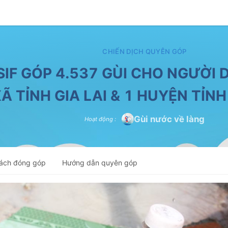
CHIẾN DỊCH QUYÊN GÓP
IF GÓP 4.537 GÙI CHO NGƯỜI D
Ã TỈNH GIA LAI & 1 HUYỆN TỈN
Gùi nước về làng
Hoạt động
:
ách đóng góp
Hướng dẫn quyên góp