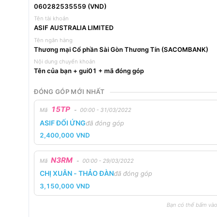
060282535559 (VND)
Tên tài khoản
ASIF AUSTRALIA LIMITED
Tên ngân hàng
Thương mại Cổ phần Sài Gòn Thương Tín (SACOMBANK)
Nội dung chuyển khoản
Tên của bạn + gui01 + mã đóng góp
ĐÓNG GÓP MỚI NHẤT
15TP
Mã
-
00:00 - 31/03/2022
ASIF ĐỐI ỨNG
đã đóng góp
2,400,000
VND
N3RM
Mã
-
00:00 - 29/03/2022
CHỊ XUÂN - THẢO ĐÀN
đã đóng góp
3,150,000
VND
Bạn có thể bấm vào