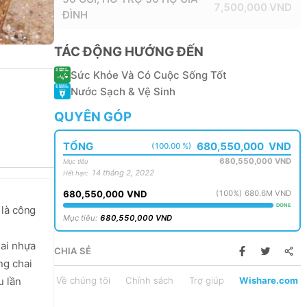
7,500,000
VND
ĐÌNH
TÁC ĐỘNG HƯỚNG ĐẾN
Sức Khỏe Và Có Cuộc Sống Tốt
Nước Sạch & Vệ Sinh
QUYÊN GÓP
TỔNG
680,550,000
VND
(100.00 %)
680,550,000
VND
Mục tiêu
14 tháng 2, 2022
Hết hạn
:
680,550,000
VND
(
100
%)
680.6M
VND
DONE
là công 
Mục tiêu
:
680,550,000
VND
ai nhựa 
CHIA SẺ
g chai 
 lần 
Về chúng tôi
Chính sách
Trợ giúp
Wishare.com