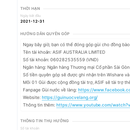
THỜI HẠN
Ngày bắt đầu
2021-12-31
HƯỚNG DẪN QUYÊN GÓP
Ngay bây giờ, bạn có thể đóng góp gùi cho đồng bào
Tên tài khoản: ASIF AUSTRALIA LIMITED

Số tài khoản: 060282535559 (VND)

Ngân hàng: Ngân hàng Thương mại Cổ phần Sài Gò
Số tiền quyên góp sẽ được ghi nhận trên Wishare và 
Mỗi 01 Gùi được cộng đồng tài trợ, ASIF sẽ tài trợ th
Fanpage Gùi nước về làng: 
https://www.facebook.c
Website: 
https://guinuocvelang.org/
Thông tin thêm: 
https://www.youtube.com/watc
THÔNG TIN THỤ HƯỞNG
Số tài khoản