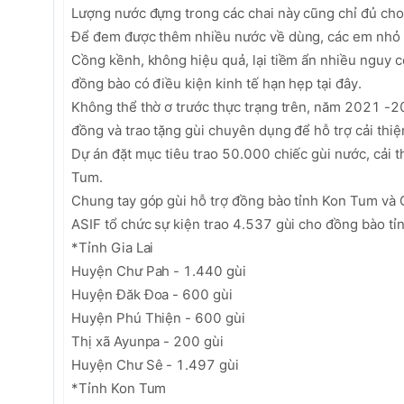
Lượng nước đựng trong các chai này cũng chỉ đủ cho 
Để đem được thêm nhiều nước về dùng, các em nhỏ t
Cồng kềnh, không hiệu quả, lại tiềm ẩn nhiều nguy 
đồng bào có điều kiện kinh tế hạn hẹp tại đây. 

Không thể thờ ơ trước thực trạng trên, năm 2021 -20
đồng và trao tặng gùi chuyên dụng để hỗ trợ cải thiện
Dự án đặt mục tiêu trao 50.000 chiếc gùi nước, cải t
Tum.  

Chung tay góp gùi hỗ trợ đồng bào tỉnh Kon Tum và Gi
ASIF tổ chức sự kiện trao 4.537 gùi cho đồng bào tỉn
*Tỉnh Gia Lai

Huyện Chư Pah - 1.440 gùi

Huyện Đăk Đoa - 600 gùi 

Huyện Phú Thiện - 600 gùi 

Thị xã Ayunpa - 200 gùi

Huyện Chư Sê - 1.497 gùi

*Tỉnh Kon Tum
