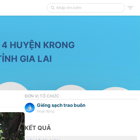
 4 HUYỆN KRONG
TỈNH GIA LAI
ĐƠN VỊ TỔ CHỨC
Giếng sạch trao buôn
Hoạt động
KẾT QUẢ