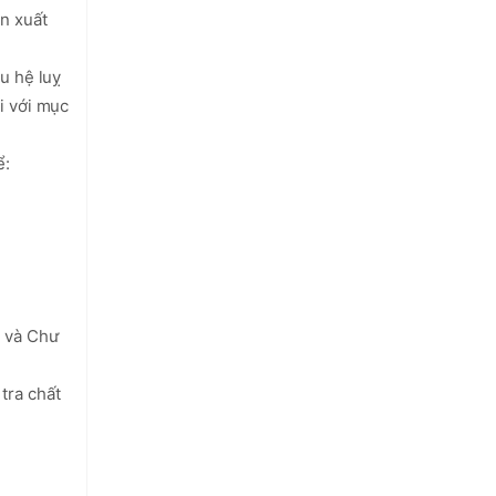
n xuất 
u hệ luỵ 
 với mục 
:

 và Chư 
ra chất 