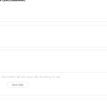
N (SACOMBANK)
 "Xem thêm" để xem được đầy đủ thông tin này
Xem tiếp