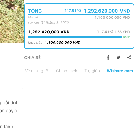
TỔNG
1,292,620,000
VND
(117.51 %)
1,100,000,000
VND
Mục tiêu
31 tháng 3, 2020
Hết hạn
:
1,292,620,000
VND
(
117.51
%)
1.3B
VND
DONE
Mục tiêu
:
1,100,000,000
VND
CHIA SẺ
Về chúng tôi
Chính sách
Trợ giúp
Wishare.com
bởi tình 
ần gây ô 
n lành 