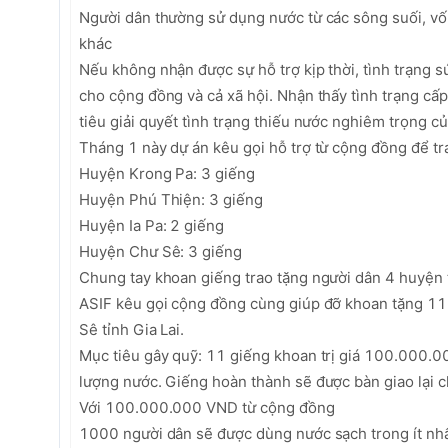
Người dân thường sử dụng nước từ các sông suối, vốn 
khác

Nếu không nhận được sự hỗ trợ kịp thời, tình trạng sứ
cho cộng đồng và cả xã hội. Nhận thấy tình trạng cấp
tiêu giải quyết tình trạng thiếu nước nghiêm trọng củ
Tháng 1 này dự án kêu gọi hỗ trợ từ cộng đồng để tra
Huyện Krong Pa: 3 giếng

Huyện Phú Thiện: 3 giếng

Huyện Ia Pa: 2 giếng

Huyện Chư Sê: 3 giếng

Chung tay khoan giếng trao tặng người dân 4 huyện tỉ
ASIF kêu gọi cộng đồng cùng giúp đỡ khoan tặng 11 
Sê tỉnh Gia Lai.

Mục tiêu gây quỹ: 11 giếng khoan trị giá 100.000.00
lượng nước. Giếng hoàn thành sẽ được bàn giao lại cho
Với 100.000.000 VND từ cộng đồng

1000 người dân sẽ được dùng nước sạch trong ít nhất