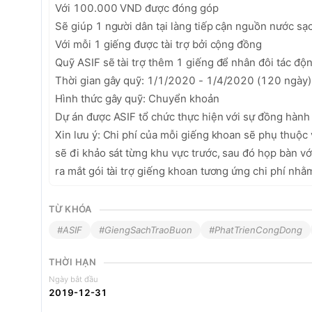
Với 100.000 VND được đóng góp

Sẽ giúp 1 người dân tại làng tiếp cận nguồn nước sạc
Với mỗi 1 giếng được tài trợ bởi cộng đồng

Quỹ ASIF sẽ tài trợ thêm 1 giếng để nhân đôi tác động
Thời gian gây quỹ: 1/1/2020 - 1/4/2020 (120 ngày)

Hình thức gây quỹ: Chuyển khoản

Dự án được ASIF tổ chức thực hiện với sự đồng hành c
Xin lưu ý: Chi phí của mỗi giếng khoan sẽ phụ thuộc v
sẽ đi khảo sát từng khu vực trước, sau đó họp bàn với
ra mắt gói tài trợ giếng khoan tương ứng chi phí nh
TỪ KHÓA
#ASIF
#GiengSachTraoBuon
#PhatTrienCongDong
THỜI HẠN
Ngày bắt đầu
2019-12-31