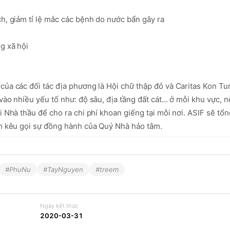
h, giảm tỉ lệ mắc các bệnh do nước bẩn gây ra

 xã hội

ủa các đối tác địa phương là Hội chữ thập đỏ và Caritas Kon Tum
ào nhiều yếu tố như: độ sâu, địa tầng đất cát... ở mỗi khu vực, n
 Nhà thầu để cho ra chi phí khoan giếng tại mỗi nơi. ASIF sẽ tổn
ằm kêu gọi sự đồng hành của Quý Nhà hảo tâm.
#PhuNu
#TayNguyen
#treem
Ngày kết thúc
2020-03-31