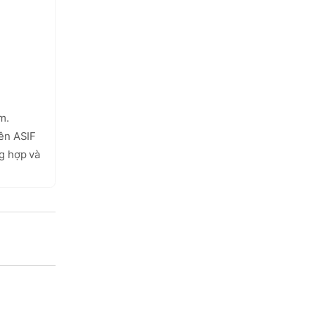
.

ên ASIF 
g hợp và 