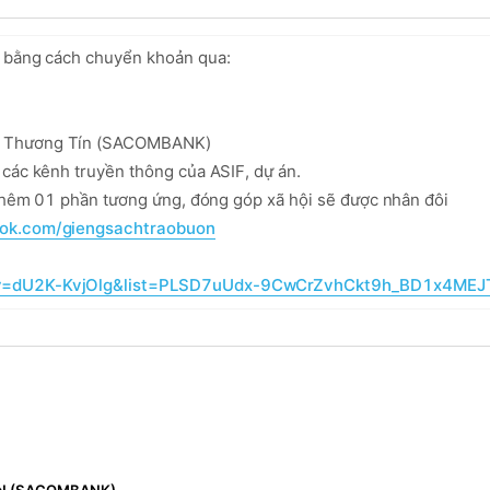
 bằng cách chuyển khoản qua:  

n Thương Tín (SACOMBANK) 

các kênh truyền thông của ASIF, dự án. 

 thêm 01 phần tương ứng, đóng góp xã hội sẽ được nhân đôi

ook.com/giengsachtraobuon
?v=dU2K-KvjOlg&list=PLSD7uUdx-9CwCrZvhCkt9h_BD1x4ME