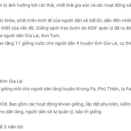
bị ảnh hưởng bởi rác thải, chất thải gia sức và các hoạt động sả
c khỏe, phát triển kinh tế của người dân sẽ bất ổn, dẫn đến nhiề
 thiết của vấn đề, Giếng sạch trao buôn do ASIF quản lý đã ra đời
a người dân Gia Lai, Kon Tum. 

o tặng 11 giếng nước cho người dân 4 huyện tỉnh Gia Lai, cụ thể
nh Gia Lai

giếng mới cho người dân làng huyện Krong Pa, Phú Thiện, Ia Pa
0đ. Bao gồm các hoạt động khoan giếng, lắp đặt phụ kiện, kiểm t
 dân làng, người dân sẽ tự quản lý, bảo trì giếng.

 5 năm tới.
