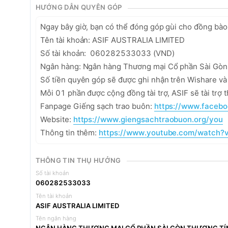
HƯỚNG DẪN QUYÊN GÓP
Ngay bây giờ, bạn có thể đóng góp gùi cho đồng bào
Tên tài khoản: ASIF AUSTRALIA LIMITED 

Số tài khoản:  060282533033 (VND)

Ngân hàng: Ngân hàng Thương mại Cổ phần Sài Gò
Số tiền quyên góp sẽ được ghi nhận trên Wishare và 
Mỗi 01 phần được cộng đồng tài trợ, ASIF sẽ tài trợ
Fanpage Giếng sạch trao buôn: 
https://www.faceb
Website: 
https://www.giengsachtraobuon.org/you
Thông tin thêm: 
https://www.youtube.com/watch
THÔNG TIN THỤ HƯỞNG
Số tài khoản
060282533033
Tên tài khoản
ASIF AUSTRALIA LIMITED
Tên ngân hàng