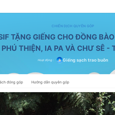
CHIẾN DỊCH QUYÊN GÓP
SIF TẶNG GIẾNG CHO ĐỒNG BÀO
 PHÚ THIỆN, IA PA VÀ CHƯ SÊ - 
Giếng sạch trao buôn
Hoạt động
:
ách đóng góp
Hướng dẫn quyên góp