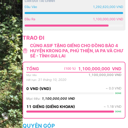
CÂN ĐỐI TÀI CHÍNH
Đầu Vào
1,292,620,000 VND
Đầu Ra
1,100,000,000 VND
TRAO ĐI
CÙNG ASIF TẶNG GIẾNG CHO ĐỒNG BÀO 4
HUYỆN KRONG PA, PHÚ THIỆN, IA PA VÀ CHƯ
SÊ - TỈNH GIA LAI
TỔNG
1,100,000,000
VND
(100 %)
1,100,000,000
VND
Mục tiêu
31 tháng 10, 2020
Hết hạn
:
0
VND
(
VND
)
~
0.0
VND
DONE
Mục tiêu
:
1,100,000,000
VND
11
GIẾNG
(
GIẾNG KHOAN
)
~
1.1B
VND
DONE
QUYÊN GÓP