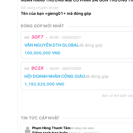
NGÂN HÀNG THƯƠNG MẠI CỔ PHẦN SÀI GÒN THƯƠNG TÍ
Nội dung chuyển khoản
Tên của bạn +gieng01+ mã đóng góp
ĐÓNG GÓP MỚI NHẤT
3OF7
Mã
-
00:00 - 25/02/2021
VÂN NGUYỄN DTH GLOBAL
đã đóng góp
100,000,000
VND
9C2X
Mã
-
00:00 - 28/07/2020
HỘI DOANH NHÂN CÔNG GIÁO
đã đóng góp
1,192,620,000
VND
Bạn có thể bấm vào
TIN TỨC CẬP NHẬT
Phạm Hồng Thanh Tâm
đã đăng trên kênh
Giếng sạch trao buôn
lúc
04:05 - 26/09/2022