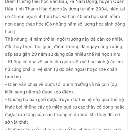
Điểm trường tiểu học Bản Bâu, xã Nam Động, huyện Quan 
Hóa, tỉnh Thanh Hóa được xây dựng từ năm 2004, hiện tại 
có 45 em học sinh tiểu học và hơn 40 em học sinh mầm 
non đang theo học (Có những năm số lượng học sinh đông 
hơn ).

Thế nhưng, 4 năm trở lại ngôi trường này đã dần có nhiều 
đổi thay theo thời gian, điểm trường đã ngày càng xuống 
cấp sau gần 20 năm sử dụng của nhiều thế hệ học sinh: 

- Không có nhà vệ sinh cho giáo viên và học sinh (các em 
nữ cũng phải đi vệ sinh tự do bên ngoài hoặc che chắn 
tạm bợ)

- Điện vẫn chưa về được tới điểm trưởng và bà con (dự 
kiến sang năm sẽ được kéo điện).  

- Những bộ bàn ghế được truyền từ thế hệ này qua thế hệ 
khác bởi những cây gỗ miền quê tự các thầy cô đóng hoặc 
được trao tặng của các trường miền xuôi khi thay đổi cơ 
sở vật chất 

- Những cánh cửa chính, cửa sổ bởi những trận mưa, cơn 