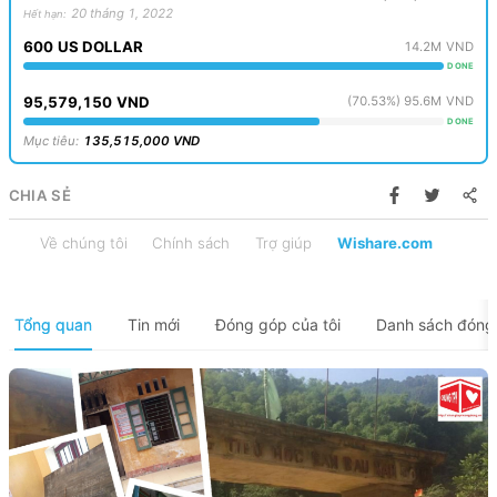
20 tháng 1, 2022
Hết hạn
:
600
US DOLLAR
14.2M
VND
DONE
95,579,150
VND
(
70.53
%)
95.6M
VND
DONE
Mục tiêu
:
135,515,000
VND
CHIA SẺ
Về chúng tôi
Chính sách
Trợ giúp
Wishare.com
Tổng quan
Tin mới
Đóng góp của tôi
Danh sách đóng