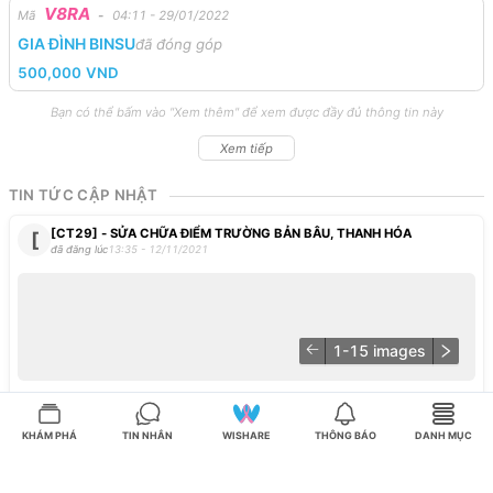
V8RA
Mã
-
04:11 - 29/01/2022
GIA ĐÌNH BINSU
đã đóng góp
500,000
VND
Bạn có thể bấm vào "Xem thêm" để xem được đầy đủ thông tin này
Xem tiếp
TIN TỨC CẬP NHẬT
[CT29] - SỬA CHỮA ĐIỂM TRƯỜNG BẢN BÂU, THANH HÓA
[
đã đăng lúc
13:35 - 12/11/2021
1-
15
images
Hình
ảnh
thực
trạng
trường
tiểu
học
Bản
Bâu,
Thanh
Hóa.
Thầy
cô
và
các
em
học
sinh
luôn
ước
mơ
có
một
ngôi
trường
KHÁM PHÁ
TIN NHẮN
WISHARE
THÔNG BÁO
DANH MỤC
an
toàn,
đẹp
đẽ
hơn.
Vì
thế,
chúng
tôi
cần
lắm
sự
đóng
góp,
đồng
hành
của
bạn!