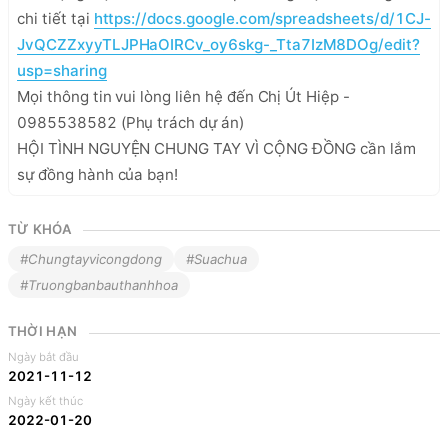
chi tiết tại 
https://docs.google.com/spreadsheets/d/1CJ-
JvQCZZxyyTLJPHaOIRCv_oy6skg-_Tta7IzM8DOg/edit?
usp=sharing
Mọi thông tin vui lòng liên hệ đến Chị Út Hiệp - 
0985538582 (Phụ trách dự án)

HỘI TÌNH NGUYỆN CHUNG TAY VÌ CỘNG ĐỒNG cần lắm 
sự đồng hành của bạn!
TỪ KHÓA
#Chungtayvicongdong
#Suachua
#Truongbanbauthanhhoa
THỜI HẠN
Ngày bắt đầu
2021-11-12
Ngày kết thúc
2022-01-20