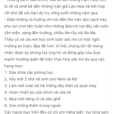
lũ về và phải kể đến những trận gió Lào mùa hè kết hợp 
rất khó để các bạn ấy trụ vững suốt những năm qua 

- Điện không có huống chi nói đến thư viện đọc sách hay 
khu vui chơi liên hoàn như những đứa trẻ nơi đây vẫn luôn 
cần mẫn, sáng đến trường, chiều lên rẫy với Ba Mẹ.  

Thầy cô và các em học sinh luôn ước mơ có một ngôi 
trường an toàn, đẹp đẽ hơn. Vì thế, chúng tôi rất mong 
nhận được sự chung tay ủng hộ và đóng góp của Quý 
mạnh thường quân để hiện thực hóa ước mơ ấy qua các 
hạng mục:

1. Sửa chữa các phòng học 

2. Xây mới 2 nhà vệ sinh cho Nam và Nữ 

3. Làm mới toàn bộ hệ thống dây điện và quạt máy  

4. Hoàn thiện lại cửa chính và cửa sổ 

5. Mua mới bảng từ và bàn ghế 

6. Sơn chống thấm trong ngoài.

Các hạng mục trên đều có chi phi riêng biệt. Vui lòng xem 