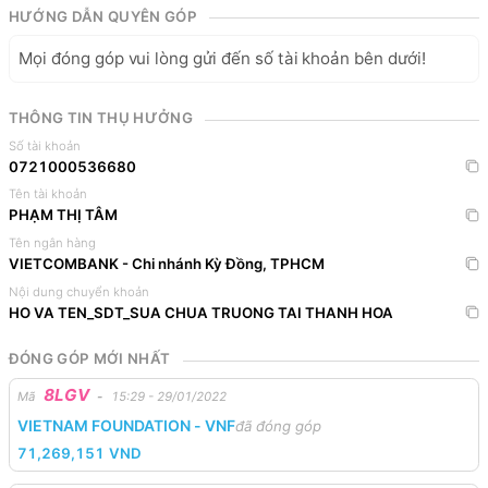
HƯỚNG DẪN QUYÊN GÓP
Mọi đóng góp vui lòng gửi đến số tài khoản bên dưới!
THÔNG TIN THỤ HƯỞNG
Số tài khoản
0721000536680
Tên tài khoản
PHẠM THỊ TÂM
Tên ngân hàng
VIETCOMBANK - Chi nhánh Kỳ Đồng, TPHCM
Nội dung chuyển khoản
HO VA TEN_SDT_SUA CHUA TRUONG TAI THANH HOA
ĐÓNG GÓP MỚI NHẤT
8LGV
Mã
-
15:29 - 29/01/2022
VIETNAM FOUNDATION - VNF
đã đóng góp
71,269,151
VND