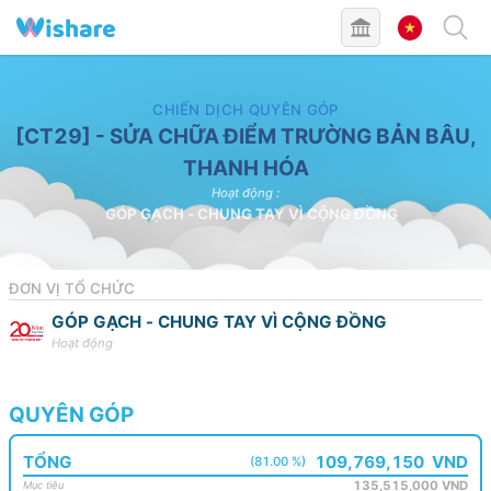
ĐÃ HOÀN TẤT
CHIẾN DỊCH QUYÊN GÓP
[CT29] - SỬA CHỮA ĐIỂM TRƯỜNG BẢN BÂU,
THANH HÓA
Hoạt động
:
GÓP GẠCH - CHUNG TAY VÌ CỘNG ĐỒNG
ĐƠN VỊ TỔ CHỨC
GÓP GẠCH - CHUNG TAY VÌ CỘNG ĐỒNG
Hoạt động
QUYÊN GÓP
TỔNG
109,769,150
VND
(81.00 %)
135,515,000
VND
Mục tiêu