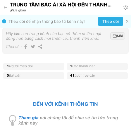
TRUNG TÂM BÁC ÁI XÃ HỘI ĐỀN THÁNH
GIUSE Announcement
Đã ghim
Theo dõi để nhận thông báo từ kênh này!
Theo dõi
Hãy làm cho trang kênh của bạn có thêm nhiều hoạt
Mời
động hơn bằng cách mời thêm các thành viên khác
Chia sẻ
:
1
Người theo dõi
1
Các thành viên
0
Bài viết
41
Lượt truy cập
ĐẾN VỚI KÊNH THÔNG TIN
Tham gia
với chúng tôi để chia sẻ tin tức trong
kênh này