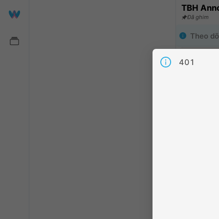
TBH Ann
Đã ghim
Theo dõ
Hãy làm ch
401
viên khác
Chia sẻ
:
1
Người the