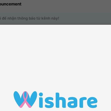
ouncement
i để nhận thông báo từ kênh này!
o trang kênh của bạn có thêm nhiều hoạt động hơn bằng cách mời thê
o dõi
1
Các thành viên
0
Bài viết
1
ĐẾN VỚI KÊNH THÔNG TIN
Tham gia
với chúng tôi để chia sẻ tin tức trong kênh này
Theo dõi
kênh để hệ thống sẽ tự động giúp bạn cập nhật những
nhất