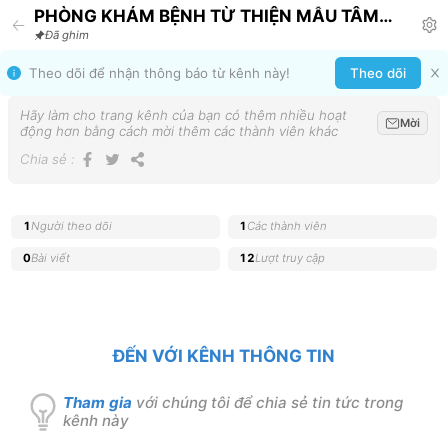
PHÒNG KHÁM BỆNH TỪ THIỆN MẪU TÂM
Announcement
Đã ghim
Theo dõi để nhận thông báo từ kênh này!
Theo dõi
Hãy làm cho trang kênh của bạn có thêm nhiều hoạt
Mời
động hơn bằng cách mời thêm các thành viên khác
Chia sẻ
:
1
Người theo dõi
1
Các thành viên
0
Bài viết
12
Lượt truy cập
ĐẾN VỚI KÊNH THÔNG TIN
Tham gia
với chúng tôi để chia sẻ tin tức trong
kênh này