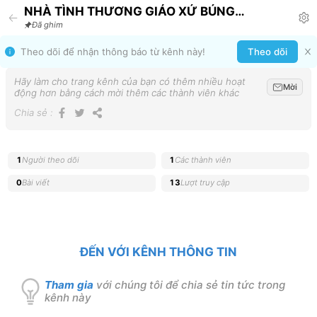
NHÀ TÌNH THƯƠNG GIÁO XỨ BÚNG
Announcement
Đã ghim
Theo dõi để nhận thông báo từ kênh này!
Theo dõi
Hãy làm cho trang kênh của bạn có thêm nhiều hoạt
Mời
động hơn bằng cách mời thêm các thành viên khác
Chia sẻ
:
1
Người theo dõi
1
Các thành viên
0
Bài viết
13
Lượt truy cập
ĐẾN VỚI KÊNH THÔNG TIN
Tham gia
với chúng tôi để chia sẻ tin tức trong
kênh này