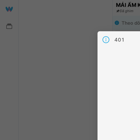
MÁI ẤM 
Đã ghim
Theo dõ
Hãy làm ch
401
viên khác
Chia sẻ
:
1
Người the