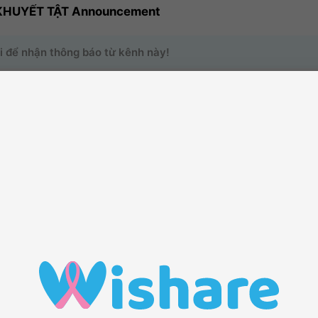
KHUYẾT TẬT Announcement
i để nhận thông báo từ kênh này!
o trang kênh của bạn có thêm nhiều hoạt động hơn bằng cách mời thê
o dõi
1
Các thành viên
0
Bài viết
9
ĐẾN VỚI KÊNH THÔNG TIN
Tham gia
với chúng tôi để chia sẻ tin tức trong kênh này
Theo dõi
kênh để hệ thống sẽ tự động giúp bạn cập nhật những
nhất