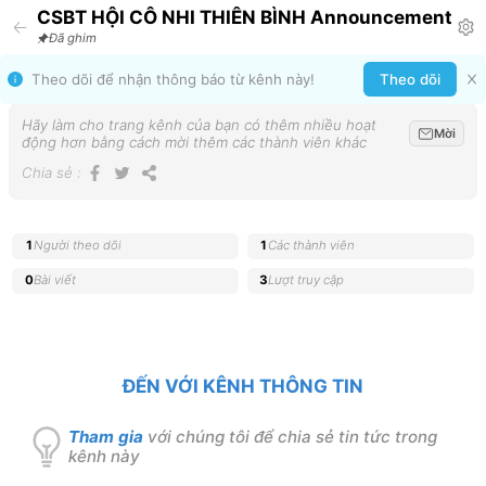
CSBT HỘI CÔ NHI THIÊN BÌNH Announcement
Đã ghim
Theo dõi để nhận thông báo từ kênh này!
Theo dõi
Hãy làm cho trang kênh của bạn có thêm nhiều hoạt
Mời
động hơn bằng cách mời thêm các thành viên khác
Chia sẻ
:
1
Người theo dõi
1
Các thành viên
0
Bài viết
3
Lượt truy cập
ĐẾN VỚI KÊNH THÔNG TIN
Tham gia
với chúng tôi để chia sẻ tin tức trong
kênh này