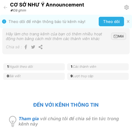
CƠ SỞ NHƯ Ý Announcement
Đã ghim
Theo dõi để nhận thông báo từ kênh này!
Theo dõi
Hãy làm cho trang kênh của bạn có thêm nhiều hoạt
Mời
động hơn bằng cách mời thêm các thành viên khác
Chia sẻ
:
1
Người theo dõi
1
Các thành viên
0
Bài viết
9
Lượt truy cập
ĐẾN VỚI KÊNH THÔNG TIN
Tham gia
với chúng tôi để chia sẻ tin tức trong
kênh này