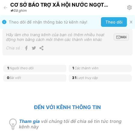
CƠ SỞ BẢO TRỢ XÃ HỘI NƯỚC NGỌT
Announcement
Đã ghim
Theo dõi để nhận thông báo từ kênh này!
Theo dõi
Hãy làm cho trang kênh của bạn có thêm nhiều hoạt
Mời
động hơn bằng cách mời thêm các thành viên khác
Chia sẻ
:
1
Người theo dõi
1
Các thành viên
0
Bài viết
31
Lượt truy cập
ĐẾN VỚI KÊNH THÔNG TIN
Tham gia
với chúng tôi để chia sẻ tin tức trong
kênh này