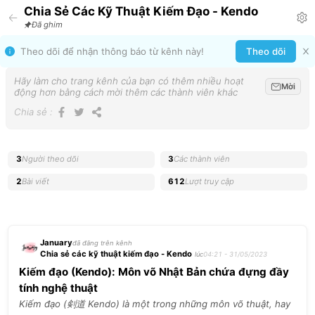
Chia Sẻ Các Kỹ Thuật Kiếm Đạo - Kendo
Đã ghim
Theo dõi để nhận thông báo từ kênh này!
Theo dõi
Hãy làm cho trang kênh của bạn có thêm nhiều hoạt
Mời
động hơn bằng cách mời thêm các thành viên khác
Chia sẻ
:
3
Người theo dõi
3
Các thành viên
2
Bài viết
612
Lượt truy cập
January
đã đăng trên kênh
Chia sẻ các kỹ thuật kiếm đạo - Kendo
lúc
04:21 - 31/05/2023
Kiếm đạo (Kendo): Môn võ Nhật Bản chứa đựng đầy
tính nghệ thuật
Kiếm đạo (剣道 Kendo) là một trong những môn võ thuật, hay