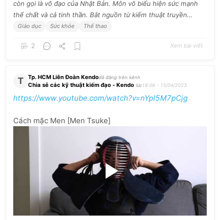
còn gọi là võ đạo của Nhật Bản. Môn võ biểu hiện sức mạnh
thể chất và cả tinh thần. Bắt nguồn từ kiếm thuật truyền
thống của Nhật Bản, kiếm đạo hiện nay phổ biến rộng rãi trên
Giáo dục
Sức khỏe
Thể thao
khắp thế giới, với các giải vô địch toàn cầu được tổ chức 3
2
Xem bài viết
năm một lần. Khám phá lịch sử, kỹ năng và các yếu tố của
kiếm đạo sẽ giúp bạn có một cái nhìn sâu sắc về văn hóa Nhật
Bản, cũng như nghệ thuật độc đáo được kết hợp với đấu tranh
Tp. HCM Liên Đoàn Kendo
đã đăng trên kênh
T
tư tưởng.
Chia sẻ các kỹ thuật kiếm đạo - Kendo
lúc
18:06 - 15/04/2023
https://www.youtube.com/watch?v=nYpI5M7pCjg
Cách
mặc
Men
[Men
Tsuke]