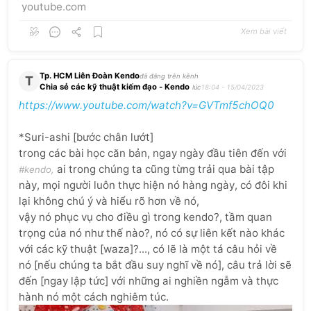
youtube.com
Xem bài viết
Tp. HCM Liên Đoàn Kendo
đã đăng trên kênh
T
Chia sẻ các kỹ thuật kiếm đạo - Kendo
lúc
18:04 - 15/04/2023
https://www.youtube.com/watch?v=GVTmf5chOQ0
*Suri-ashi
[bước
chân
lướt]
trong
các
bài
học
căn
bản,
ngay
ngày
đầu
tiên
đến
với
ai
trong
chúng
ta
cũng
từng
trải
qua
bài
tập
#kendo,
này,
mọi
người
luôn
thực
hiện
nó
hàng
ngày,
có
đôi
khi
lại
không
chú
ý
và
hiểu
rõ
hơn
về
nó,
vậy
nó
phục
vụ
cho
điều
gì
trong
kendo?,
tầm
quan
trọng
của
nó
như
thế
nào?,
nó
có
sự
liên
kết
nào
khác
với
các
kỹ
thuật
[waza]?...,
có
lẽ
là
một
tá
câu
hỏi
về
nó
[nếu
chúng
ta
bắt
đầu
suy
nghĩ
về
nó],
câu
trả
lời
sẽ
đến
[ngay
lập
tức]
với
những
ai
nghiền
ngẫm
và
thực
hành
nó
một
cách
nghiêm
túc.