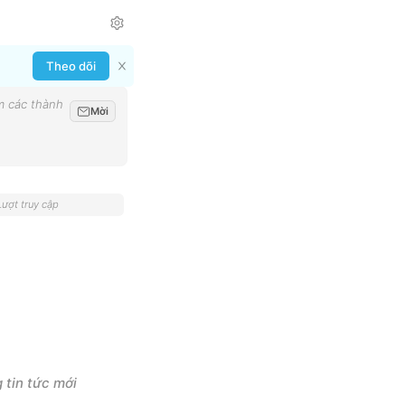
Theo dõi
m các thành
Mời
Lượt truy cập
 tin tức mới