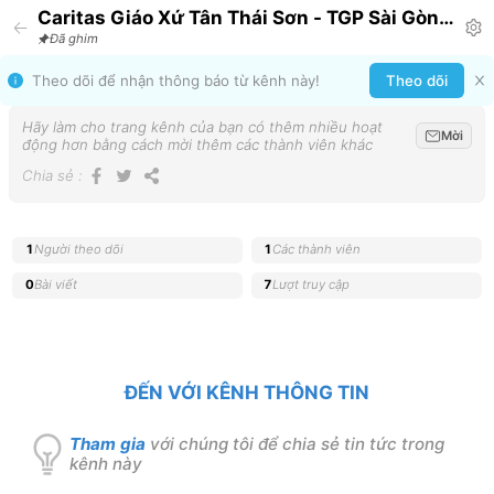
Caritas Giáo Xứ Tân Thái Sơn - TGP Sài Gòn
Announcement
Đã ghim
Theo dõi để nhận thông báo từ kênh này!
Theo dõi
Hãy làm cho trang kênh của bạn có thêm nhiều hoạt
Mời
động hơn bằng cách mời thêm các thành viên khác
Chia sẻ
:
1
Người theo dõi
1
Các thành viên
0
Bài viết
7
Lượt truy cập
ĐẾN VỚI KÊNH THÔNG TIN
Tham gia
với chúng tôi để chia sẻ tin tức trong
kênh này