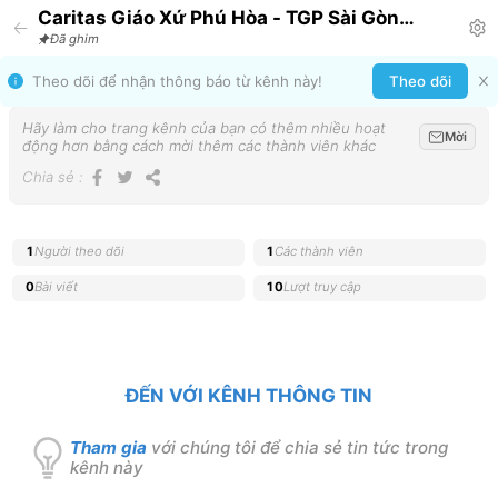
Caritas Giáo Xứ Phú Hòa - TGP Sài Gòn
Announcement
Đã ghim
Theo dõi để nhận thông báo từ kênh này!
Theo dõi
Hãy làm cho trang kênh của bạn có thêm nhiều hoạt
Mời
động hơn bằng cách mời thêm các thành viên khác
Chia sẻ
:
1
Người theo dõi
1
Các thành viên
0
Bài viết
10
Lượt truy cập
ĐẾN VỚI KÊNH THÔNG TIN
Tham gia
với chúng tôi để chia sẻ tin tức trong
kênh này