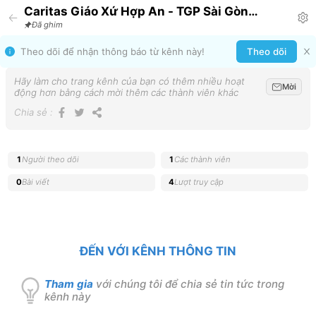
Caritas Giáo Xứ Hợp An - TGP Sài Gòn
Announcement
Đã ghim
Theo dõi để nhận thông báo từ kênh này!
Theo dõi
Hãy làm cho trang kênh của bạn có thêm nhiều hoạt
Mời
động hơn bằng cách mời thêm các thành viên khác
Chia sẻ
:
1
Người theo dõi
1
Các thành viên
0
Bài viết
4
Lượt truy cập
ĐẾN VỚI KÊNH THÔNG TIN
Tham gia
với chúng tôi để chia sẻ tin tức trong
kênh này