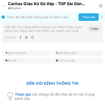
Caritas Giáo Xứ Gò Vấp - TGP Sài Gòn
Announcement
Đã ghim
Theo dõi để nhận thông báo từ kênh này!
Theo dõi
Hãy làm cho trang kênh của bạn có thêm nhiều hoạt
Mời
động hơn bằng cách mời thêm các thành viên khác
Chia sẻ
:
1
Người theo dõi
1
Các thành viên
0
Bài viết
8
Lượt truy cập
ĐẾN VỚI KÊNH THÔNG TIN
Tham gia
với chúng tôi để chia sẻ tin tức trong
kênh này