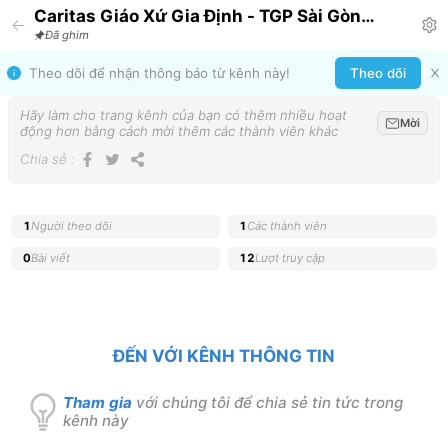
Caritas Giáo Xứ Gia Định - TGP Sài Gòn
Announcement
Đã ghim
Theo dõi để nhận thông báo từ kênh này!
Theo dõi
Hãy làm cho trang kênh của bạn có thêm nhiều hoạt
Mời
động hơn bằng cách mời thêm các thành viên khác
Chia sẻ
:
1
Người theo dõi
1
Các thành viên
0
Bài viết
12
Lượt truy cập
ĐẾN VỚI KÊNH THÔNG TIN
Tham gia
với chúng tôi để chia sẻ tin tức trong
kênh này