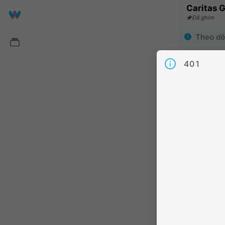
Đã ghim
Theo dõ
Hãy làm ch
401
viên khác
Chia sẻ
:
1
Người the