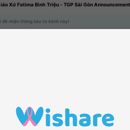
Caritas Giáo Xứ Fatima Bình Triệu - TGP Sài Gòn Announcemen
i để nhận thông báo từ kênh này!
o trang kênh của bạn có thêm nhiều hoạt động hơn bằng cách mời thê
o dõi
1
Các thành viên
0
Bài viết
6
ĐẾN VỚI KÊNH THÔNG TIN
Tham gia
với chúng tôi để chia sẻ tin tức trong kênh này
Theo dõi
kênh để hệ thống sẽ tự động giúp bạn cập nhật những
nhất