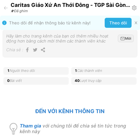
Caritas Giáo Xứ An Thới Đông - TGP Sài Gòn
Announcement
Đã ghim
Theo dõi để nhận thông báo từ kênh này!
Theo dõi
Hãy làm cho trang kênh của bạn có thêm nhiều hoạt
Mời
động hơn bằng cách mời thêm các thành viên khác
Chia sẻ
:
1
Người theo dõi
1
Các thành viên
0
Bài viết
40
Lượt truy cập
ĐẾN VỚI KÊNH THÔNG TIN
Tham gia
với chúng tôi để chia sẻ tin tức trong
kênh này