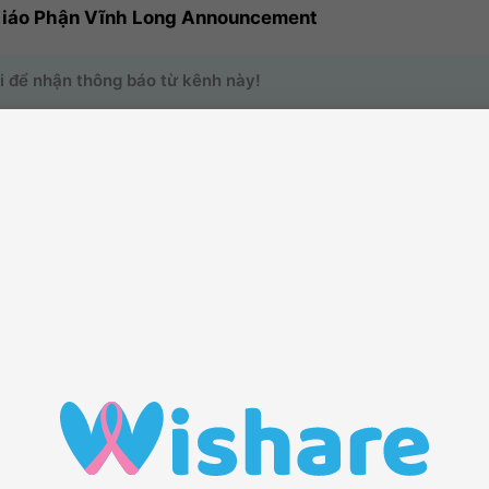
Giáo Phận Vĩnh Long Announcement
i để nhận thông báo từ kênh này!
o trang kênh của bạn có thêm nhiều hoạt động hơn bằng cách mời thê
o dõi
1
Các thành viên
0
Bài viết
1
ĐẾN VỚI KÊNH THÔNG TIN
Tham gia
với chúng tôi để chia sẻ tin tức trong kênh này
Theo dõi
kênh để hệ thống sẽ tự động giúp bạn cập nhật những
nhất