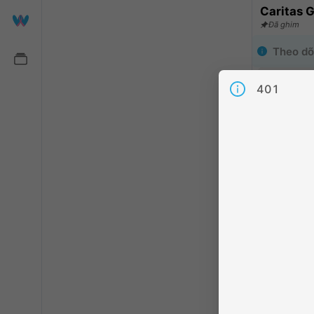
Caritas 
Đã ghim
Theo dõ
Hãy làm ch
401
viên khác
Chia sẻ
:
1
Người the