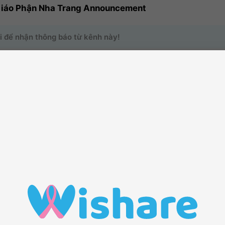
Giáo Phận Nha Trang Announcement
i để nhận thông báo từ kênh này!
o trang kênh của bạn có thêm nhiều hoạt động hơn bằng cách mời thê
o dõi
1
Các thành viên
0
Bài viết
2
ĐẾN VỚI KÊNH THÔNG TIN
Tham gia
với chúng tôi để chia sẻ tin tức trong kênh này
Theo dõi
kênh để hệ thống sẽ tự động giúp bạn cập nhật những
nhất