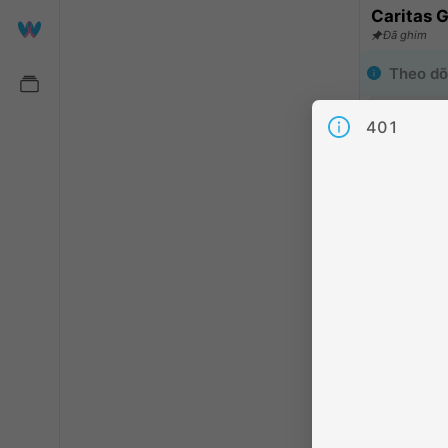
Caritas 
Đã ghim
Theo dõ
Hãy làm ch
401
viên khác
Chia sẻ
:
1
Người the