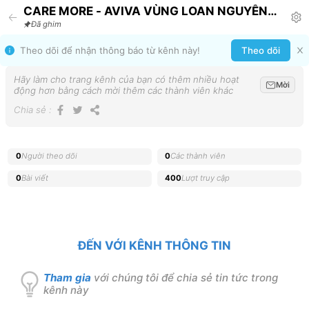
CARE MORE - AVIVA VÙNG LOAN NGUYỄN
[Announcement]
Đã ghim
Theo dõi để nhận thông báo từ kênh này!
Theo dõi
Hãy làm cho trang kênh của bạn có thêm nhiều hoạt
Mời
động hơn bằng cách mời thêm các thành viên khác
Chia sẻ
:
0
Người theo dõi
0
Các thành viên
0
Bài viết
400
Lượt truy cập
ĐẾN VỚI KÊNH THÔNG TIN
Tham gia
với chúng tôi để chia sẻ tin tức trong
kênh này