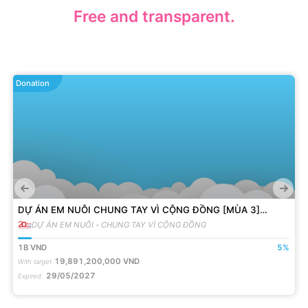
Free and transparent.
Donation
DỰ ÁN EM NUÔI CHUNG TAY VÌ CỘNG ĐỒNG [MÙA 3]
ĐỒNG HÀNH VỚI 200 EM MỒ CÔI
DỰ ÁN EM NUÔI - CHUNG TAY VÌ CỘNG ĐỒNG
1B
VND
5
%
19,891,200,000
VND
With target
29/05/2027
Expired
: