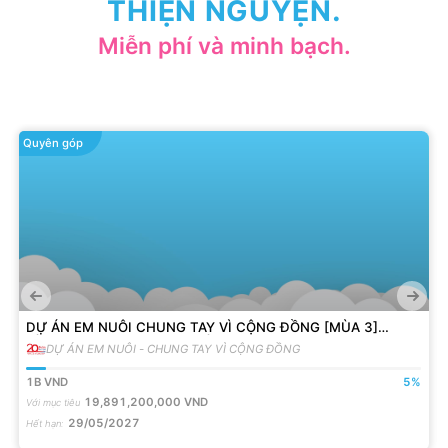
THIỆN NGUYỆN.
Miễn phí và minh bạch.
Quyên góp
DỰ ÁN EM NUÔI CHUNG TAY VÌ CỘNG ĐỒNG [MÙA 3]
ĐỒNG HÀNH VỚI 200 EM MỒ CÔI
DỰ ÁN EM NUÔI - CHUNG TAY VÌ CỘNG ĐỒNG
1B
VND
5
%
19,891,200,000
VND
Với mục tiêu
29/05/2027
Hết hạn
: