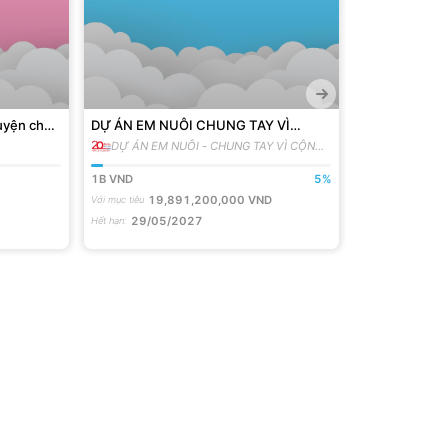
uyện cho
DỰ ÁN EM NUÔI CHUNG TAY VÌ
5 NHA TÌNH 
 cảnh khó
CỘNG ĐỒNG [MÙA 3] ĐỒNG HÀNH
ĐỒNG NAI H
DỰ ÁN EM NUÔI - CHUNG TAY VÌ CỘNG
ẤM ÁP DƯỚ
VỚI 200 EM MỒ CÔI
ĐỒNG
1B
VND
5
%
118M
VND
19,891,200,000
VND
250,
Với mục tiêu
Với mục tiêu
29/05/2027
Hết hạn
: