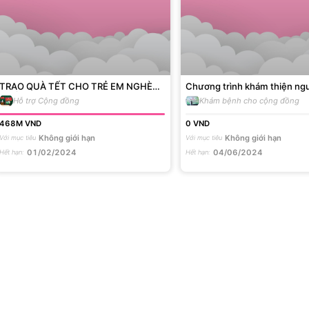
TRAO QUÀ TẾT CHO TRẺ EM NGHÈO
Chương trình khám thiện ng
- TẾT GIÁP THÌN 2024
người nghèo, người có hoàn
Hỗ trợ Cộng đồng
Khám bệnh cho cộng đồng
khăn năm 2024
468M
VND
0
VND
Không giới hạn
Không giới hạn
Với mục tiêu
Với mục tiêu
01/02/2024
04/06/2024
Hết hạn
:
Hết hạn
: