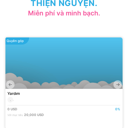
THIỆN NGUYỆN.
Miễn phí và minh bạch.
Quyên góp
Yardım
.
.
0
USD
0
%
20,000
USD
Với mục tiêu