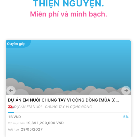
THIỆN NGUYỆN.
Miễn phí và minh bạch.
Quyên góp
DỰ ÁN EM NUÔI CHUNG TAY VÌ CỘNG ĐỒNG [MÙA 3]
ĐỒNG HÀNH VỚI 200 EM MỒ CÔI
DỰ ÁN EM NUÔI - CHUNG TAY VÌ CỘNG ĐỒNG
1B
VND
5
%
19,891,200,000
VND
Với mục tiêu
29/05/2027
Hết hạn
: