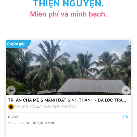
THIỆN NGUYỆN.
Miễn phí và minh bạch.
Quyên góp
TRI ÂN CHA MẸ & MÃNH ĐẤT SINH THÀNH - ĐA LỘC TRÀ
VINH - KÊU GỌI NHÀ TÌNH THƯƠNG 01 - DÌ BẺO
ẤM ÁP DƯỚI MÁI NHÀ TÌNH THƯƠNG
0
VND
0
%
50,000,000
VND
Với mục tiêu