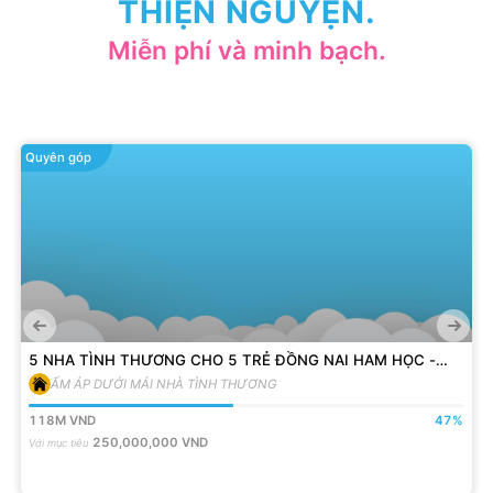
THIỆN NGUYỆN.
Miễn phí và minh bạch.
Quyên góp
5 NHA TÌNH THƯƠNG CHO 5 TRẺ ĐỒNG NAI HAM HỌC -
VƯỢT KHÓ
ẤM ÁP DƯỚI MÁI NHÀ TÌNH THƯƠNG
118M
VND
47
%
250,000,000
VND
Với mục tiêu