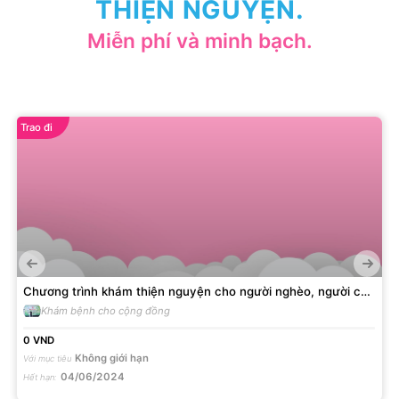
THIỆN NGUYỆN.
Miễn phí và minh bạch.
Trao đi
Chương trình khám thiện nguyện cho người nghèo, người có
hoàn cảnh khó khăn năm 2024
Khám bệnh cho cộng đồng
0
VND
Không giới hạn
Với mục tiêu
04/06/2024
Hết hạn
: