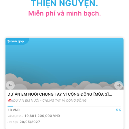
THIỆN NGUYỆN.
Miễn phí và minh bạch.
Quyên góp
DỰ ÁN EM NUÔI CHUNG TAY VÌ CỘNG ĐỒNG [MÙA 3]
ĐỒNG HÀNH VỚI 200 EM MỒ CÔI
DỰ ÁN EM NUÔI - CHUNG TAY VÌ CỘNG ĐỒNG
1B
VND
5
%
19,891,200,000
VND
Với mục tiêu
29/05/2027
Hết hạn
: