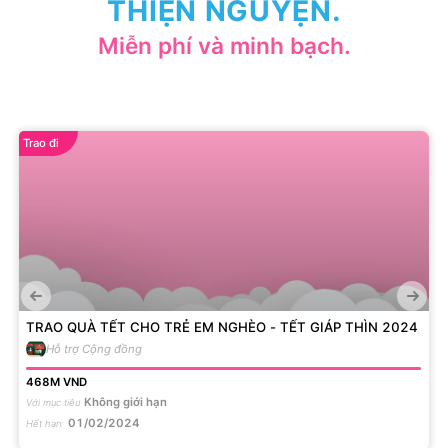
THIỆN NGUYỆN.
Miễn phí và minh bạch.
Trao đi
TRAO QUÀ TẾT CHO TRẺ EM NGHÈO - TẾT GIÁP THÌN 2024
Hỗ trợ Cộng đồng
468M
VND
Không giới hạn
Với mục tiêu
01/02/2024
Hết hạn
: