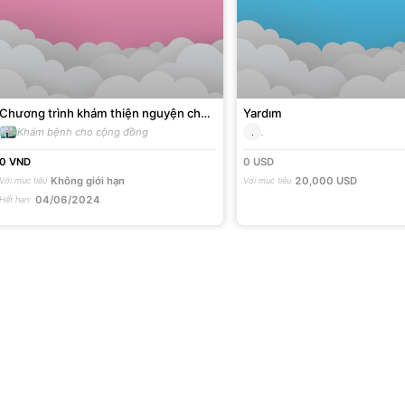
Chương trình khám thiện nguyện cho
Yardım
người nghèo, người có hoàn cảnh khó
Khám bệnh cho cộng đồng
.
.
khăn năm 2024
0
VND
0
USD
Không giới hạn
20,000
USD
Với mục tiêu
Với mục tiêu
04/06/2024
Hết hạn
: