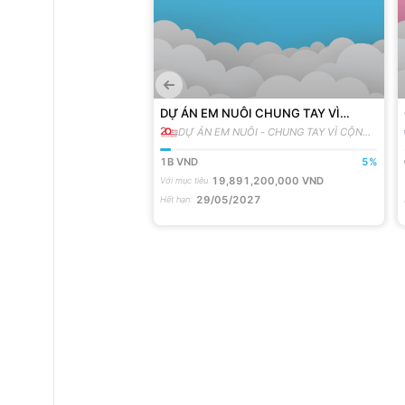
 dường Khánh thành
DỰ ÁN EM NUÔI CHUNG TAY VÌ
3
CỘNG ĐỒNG [MÙA 3] ĐỒNG HÀNH
g dường Khánh thành
DỰ ÁN EM NUÔI - CHUNG TAY VÌ CỘNG
VỚI 200 EM MỒ CÔI
3
ĐỒNG
100841
%
1B
VND
5
%
000
VND
19,891,200,000
VND
Với mục tiêu
29/05/2027
Hết hạn
: