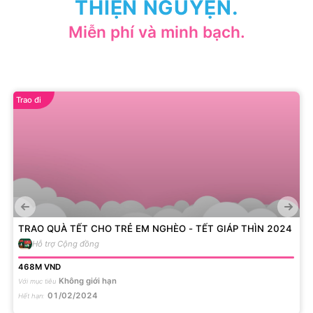
THIỆN NGUYỆN.
Miễn phí và minh bạch.
Trao đi
TRAO QUÀ TẾT CHO TRẺ EM NGHÈO - TẾT GIÁP THÌN 2024
Hỗ trợ Cộng đồng
468M
VND
Không giới hạn
Với mục tiêu
01/02/2024
Hết hạn
: