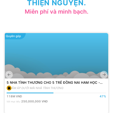
THIỆN NGUYỆN.
Miễn phí và minh bạch.
Quyên góp
5 NHA TÌNH THƯƠNG CHO 5 TRẺ ĐỒNG NAI HAM HỌC -
VƯỢT KHÓ
ẤM ÁP DƯỚI MÁI NHÀ TÌNH THƯƠNG
118M
VND
47
%
250,000,000
VND
Với mục tiêu