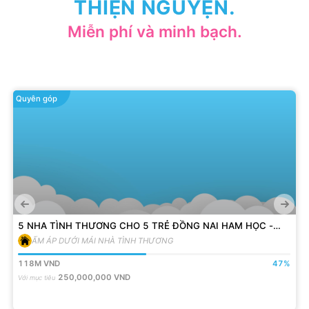
THIỆN NGUYỆN.
Miễn phí và minh bạch.
Quyên góp
5 NHA TÌNH THƯƠNG CHO 5 TRẺ ĐỒNG NAI HAM HỌC -
VƯỢT KHÓ
ẤM ÁP DƯỚI MÁI NHÀ TÌNH THƯƠNG
118M
VND
47
%
250,000,000
VND
Với mục tiêu