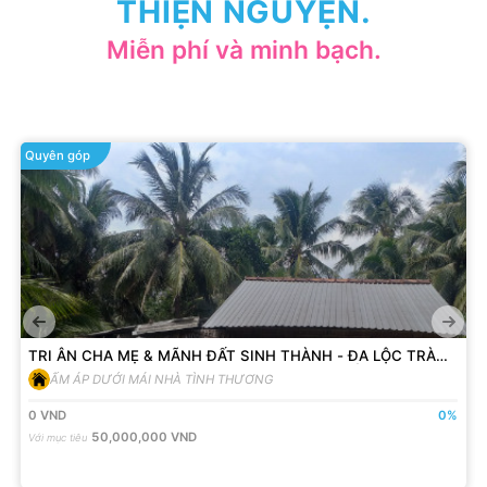
THIỆN NGUYỆN.
Miễn phí và minh bạch.
Quyên góp
TRI ÂN CHA MẸ & MÃNH ĐẤT SINH THÀNH - ĐA LỘC TRÀ
VINH - KÊU GỌI NHÀ TÌNH THƯƠNG 01 - DÌ BẺO
ẤM ÁP DƯỚI MÁI NHÀ TÌNH THƯƠNG
0
VND
0
%
50,000,000
VND
Với mục tiêu