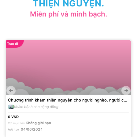
THIỆN NGUYỆN.
Miễn phí và minh bạch.
Trao đi
Chương trình khám thiện nguyện cho người nghèo, người có
hoàn cảnh khó khăn năm 2024
Khám bệnh cho cộng đồng
0
VND
Không giới hạn
Với mục tiêu
04/06/2024
Hết hạn
: