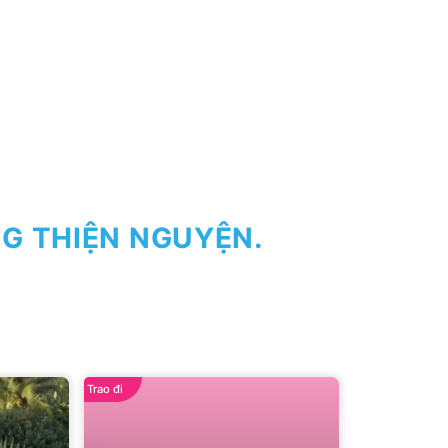
G THIỆN NGUYỆN.
Trao đi
Quyên góp