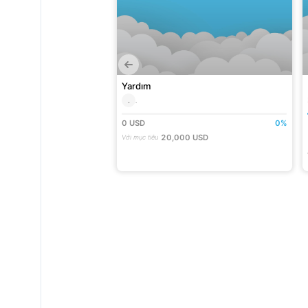
T CHO TRẺ EM NGHÈO
Yardım
HÌN 2024
đồng
.
.
0
USD
0
%
giới hạn
20,000
USD
Với mục tiêu
024