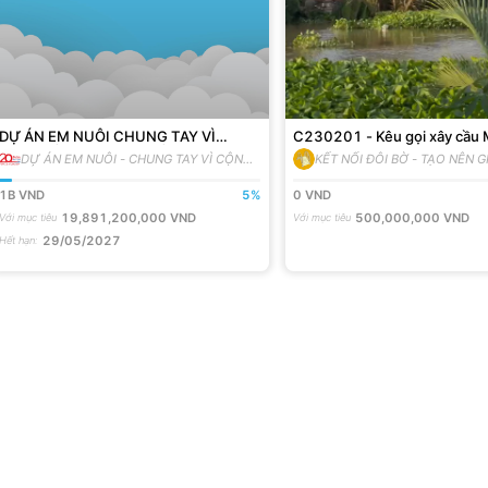
DỰ ÁN EM NUÔI CHUNG TAY VÌ
C230201 - Kêu gọi xây cầu
CỘNG ĐỒNG [MÙA 3] ĐỒNG HÀNH
HƯƠNG - Tam Bình - Vĩnh L
DỰ ÁN EM NUÔI - CHUNG TAY VÌ CỘNG
KẾT NỐI ĐÔI BỜ - TẠO NÊN GI
VỚI 200 EM MỒ CÔI
ĐỒNG
1B
VND
5
%
0
VND
19,891,200,000
VND
500,000,000
VND
Với mục tiêu
Với mục tiêu
29/05/2027
Hết hạn
: