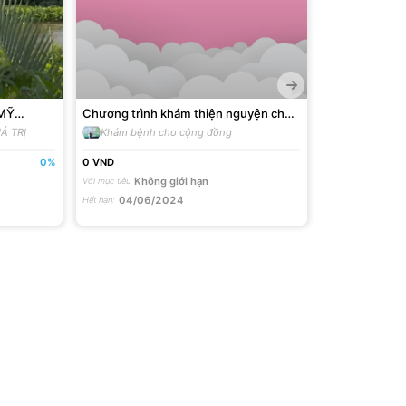
 MỸ
Chương trình khám thiện nguyện cho
5 NHA TÌNH 
ong
người nghèo, người có hoàn cảnh khó
ĐỒNG NAI H
Á TRỊ
Khám bệnh cho cộng đồng
ẤM ÁP DƯỚ
khăn năm 2024
0
%
0
VND
118M
VND
Không giới hạn
250,
Với mục tiêu
Với mục tiêu
04/06/2024
Hết hạn
: