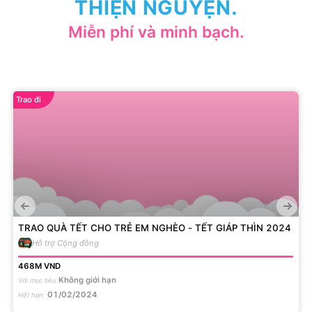
THIỆN NGUYỆN.
Miễn phí và minh bạch.
Trao đi
TRAO QUÀ TẾT CHO TRẺ EM NGHÈO - TẾT GIÁP THÌN 2024
Hỗ trợ Cộng đồng
468M
VND
Không giới hạn
Với mục tiêu
01/02/2024
Hết hạn
: