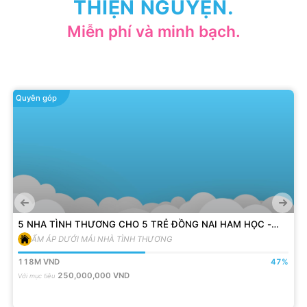
THIỆN NGUYỆN.
Miễn phí và minh bạch.
Quyên góp
5 NHA TÌNH THƯƠNG CHO 5 TRẺ ĐỒNG NAI HAM HỌC -
VƯỢT KHÓ
ẤM ÁP DƯỚI MÁI NHÀ TÌNH THƯƠNG
118M
VND
47
%
250,000,000
VND
Với mục tiêu