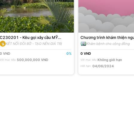
C230201 - Kêu gọi xây cầu MỸ
Chương trình khám thiện ng
HƯƠNG - Tam Bình - Vĩnh Long
người nghèo, người có hoàn
KẾT NỐI ĐÔI BỜ - TẠO NÊN GIÁ TRỊ
Khám bệnh cho cộng đồng
khăn năm 2024
0
VND
0
%
0
VND
500,000,000
VND
Không giới hạn
Với mục tiêu
Với mục tiêu
04/06/2024
Hết hạn
: