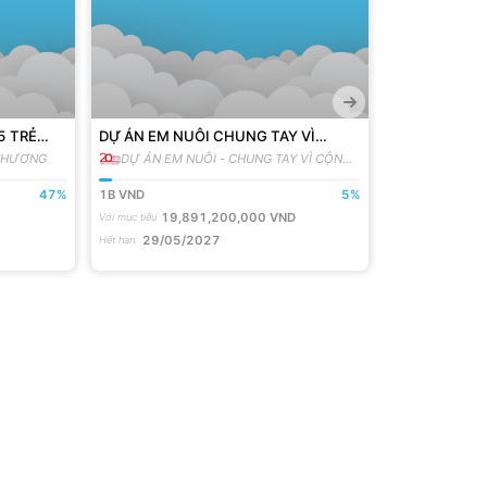
5 TRẺ
DỰ ÁN EM NUÔI CHUNG TAY VÌ
Yardım
T KHÓ
CỘNG ĐỒNG [MÙA 3] ĐỒNG HÀNH
 THƯƠNG
DỰ ÁN EM NUÔI - CHUNG TAY VÌ CỘNG
.
.
VỚI 200 EM MỒ CÔI
ĐỒNG
47
%
1B
VND
5
%
0
USD
19,891,200,000
VND
20,0
Với mục tiêu
Với mục tiêu
29/05/2027
Hết hạn
: