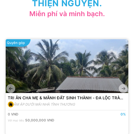
THIỆN NGUYỆN.
Miễn phí và minh bạch.
Quyên góp
TRI ÂN CHA MẸ & MÃNH ĐẤT SINH THÀNH - ĐA LỘC TRÀ
VINH - KÊU GỌI NHÀ TÌNH THƯƠNG 01 - DÌ BẺO
ẤM ÁP DƯỚI MÁI NHÀ TÌNH THƯƠNG
0
VND
0
%
50,000,000
VND
Với mục tiêu