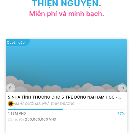
THIỆN NGUYỆN.
Miễn phí và minh bạch.
Quyên góp
5 NHA TÌNH THƯƠNG CHO 5 TRẺ ĐỒNG NAI HAM HỌC -
VƯỢT KHÓ
ẤM ÁP DƯỚI MÁI NHÀ TÌNH THƯƠNG
118M
VND
47
%
250,000,000
VND
Với mục tiêu